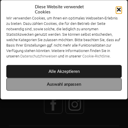
Groundhopping
Diese Website verwendet
Cookies
Wir verwenden Cookies, um Ihnen ein optimales Webseiten-Erlebnis
VORHERIGER BEITRAG
zu bieten. Dazu zählen Cookies, die für den Betrieb der Seite
Groundspotting: Franz-Elbern-Stadion
notwendig sind, sowie solche, die lediglich zu anonymen
Statistikzwecken genutzt werden. Sie können selbst entscheiden,
welche Kategorien Sie zulassen möchten. Bitte beachten Sie, dass auf
NÄCHSTER BEITRAG
Basis Ihrer Einstellungen ggf. nicht mehr alle Funktionalitäten zur
Godesberger TV – HSG Euskirchen II 33:29
Verfügung stehen könnten. Weitere Informationen finden Sie in
unseren
Datenschutzhinweisen
und in unserer
Cookie-Richtlinie
.
Alle Akzeptieren
Auswahl anpassen
SOCIAL MEDIA