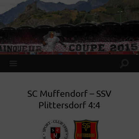
Suchfe
Mobile-
ein-/a
Menü
ein-/ausblenden
SC Muffendorf – SSV
Plittersdorf 4:4