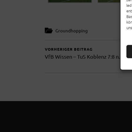
led
ent
Bas
kön
un
Groundhopping
VORHERIGER BEITRAG
VfB Wissen – TuS Koblenz 7:8 n.E.