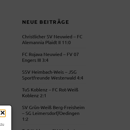
NEUE BEITRÄGE
Christlicher SV Neuwied – FC
Alemannia Plaidt II 11:0
FC Rojava Neuwied – FV 07
Engers III 3:4
SSV Heimbach-Weis – JSG
Sportfreunde Westerwald 4:4
TuS Koblenz – FC Rot-Weiß
Koblenz 2:1
SV Grün-Weiß Berg-Freisheim
– SG Leimersdorf/​Oedingen
1:2
azu