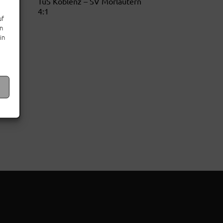
TuS Koblenz – SV Morlautern
4:1
uf
en
in