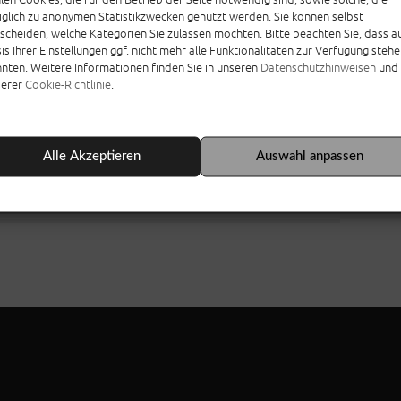
iglich zu anonymen Statistikzwecken genutzt werden. Sie können selbst
scheiden, welche Kategorien Sie zulassen möchten. Bitte beachten Sie, dass a
is Ihrer Einstellungen ggf. nicht mehr alle Funktionalitäten zur Verfügung steh
nten. Weitere Informationen finden Sie in unseren
Datenschutzhinweisen
und 
serer
Cookie-Richtlinie
.
NÄCHSTER BEITRAG
Alle Akzeptieren
Auswahl anpassen
Wuppertaler SV – 1. FC
Mönchengladbach 2:0