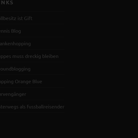
INKS
llbesitz ist Gift
nnis Blog
rankenhopping
ppes muss dreckig bleiben
roundblogging
opping Orange Blue
urvengänger
terwegs als fussballreisender