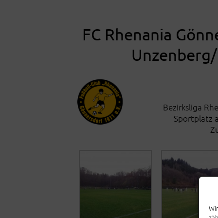
FC Rhenania Gönne
Unzenberg/
Bezirksliga Rhe
Sportplatz 
Z
Wir
zäh