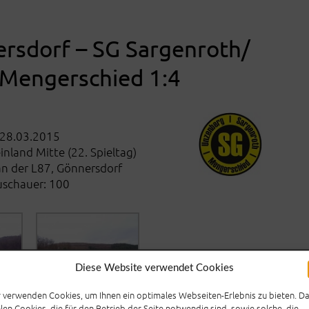
rsdorf – SG Sargenroth/​
​Mengerschied 1:4
28.03.2015
inland Mitte (22. Spieltag)
an der L87, Gönnersdorf
uschauer: 100
Diese Website verwendet Cookies
 verwenden Cookies, um Ihnen ein optimales Webseiten-Erlebnis zu bieten. D
len Cookies, die für den Betrieb der Seite notwendig sind, sowie solche, die