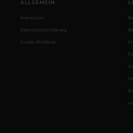
ALLGEMEIN
L
Impressum
Ba
Datenschutzerklärung
Be
Cookie-Richtlinie
F
Fu
G
H
K
un