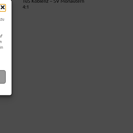
TuS Koblenz – SV Morlautern
4:1
azu
uf
en
in