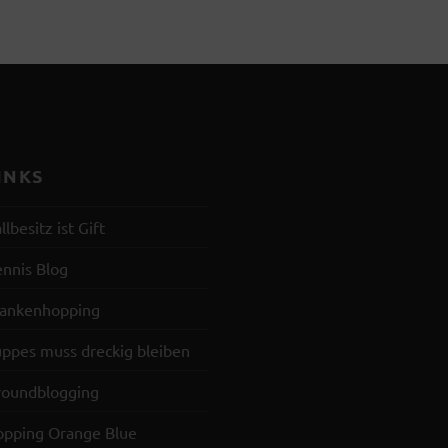
INKS
llbesitz ist Gift
nnis Blog
rankenhopping
ppes muss dreckig bleiben
roundblogging
opping Orange Blue